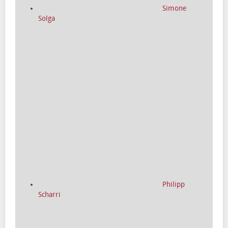
Simone
Solga
Philipp
Scharri