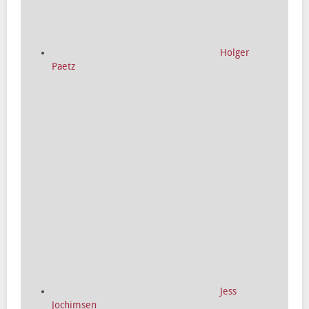
Holger
Paetz
Jess
Jochimsen