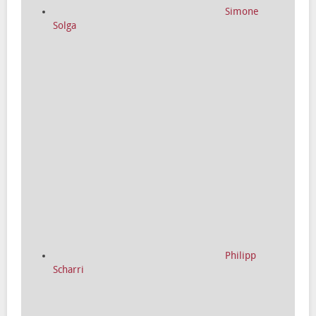
Simone
Solga
Philipp
Scharri