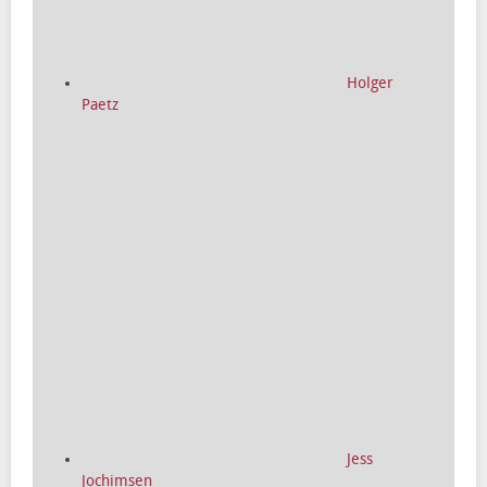
Holger
Paetz
Jess
Jochimsen