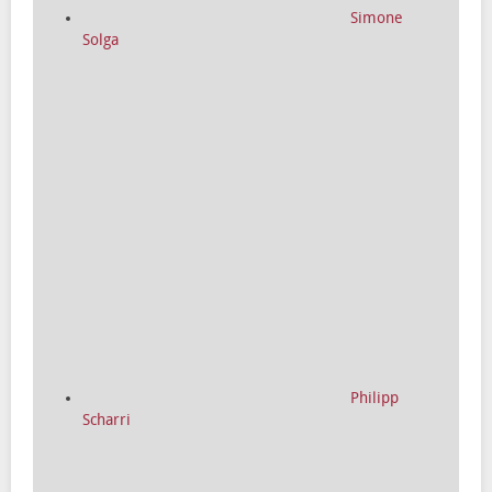
Simone
Solga
Philipp
Scharri