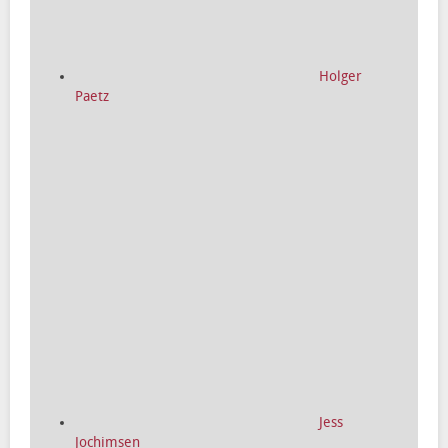
Holger
Paetz
Jess
Jochimsen