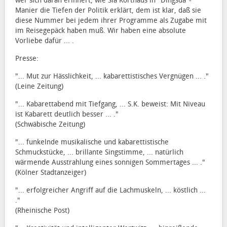
wer sich daran erinnert, wie Sia Korthaus in "Dingsda"-
Manier die Tiefen der Politik erklärt, dem ist klar, daß sie
diese Nummer bei jedem ihrer Programme als Zugabe mit
im Reisegepäck haben muß. Wir haben eine absolute
Vorliebe dafür ... .
Presse:
"... Mut zur Hässlichkeit, ... kabarettistisches Vergnügen ... ."
(Leine Zeitung)
"... Kabarettabend mit Tiefgang, ... S.K. beweist: Mit Niveau
ist Kabarett deutlich besser ... ."
(Schwäbische Zeitung)
"... funkelnde musikalische und kabarettistische
Schmuckstücke, ... brillante Singstimme, ... natürlich
wärmende Ausstrahlung eines sonnigen Sommertages ... ."
(Kölner Stadtanzeiger)
"... erfolgreicher Angriff auf die Lachmuskeln, ... köstlich ...
."
(Rheinische Post)