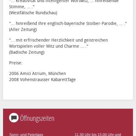
"... Kreativität und intelligenter Wortwitz, ... hinreißende
Stimme, ... ."
(Westfälische Rundschau)
"... hinreißend ihre englisch-bayerische Stoiber-Parodie, ... ."
(Aller Zeitung)
"... mit erfrischender Herzlichkeit und geistreichen
Wortspielen voller Witz und Charme ... ."
(Badische Zeitung)
Preise:
2006 Amici Atrium, München
2008 Vohenstrausser KabarettTage
Öffnungszeiten
Sonn- und Feiertags
11.30 Uhr bis 15.00 Uhr und